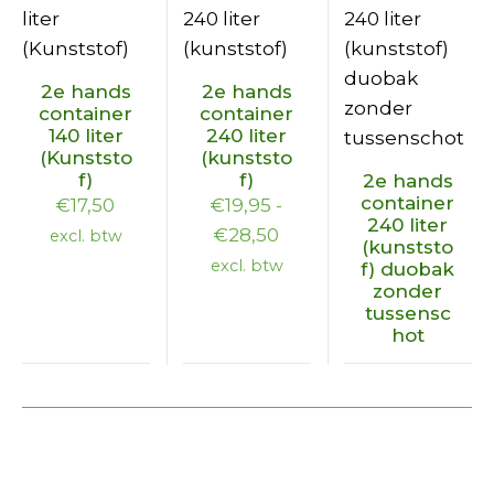
Dit
Dit
2e hands
2e hands
product
product
container
container
140 liter
240 liter
heeft
heeft
(Kunststo
(kunststo
meerdere
meerdere
Dit
f)
f)
2e hands
variaties.
variaties.
product
container
€
17,50
€
19,95
-
240 liter
Deze
Deze
heeft
Prijsklasse:
€
28,50
excl. btw
(kunststo
optie
optie
meerdere
€19,95
excl. btw
f) duobak
kan
kan
variaties.
zonder
tot
tussensc
gekozen
gekozen
Deze
€28,50
hot
worden
worden
optie
op
op
kan
de
de
gekozen
productpagina
productpagina
worden
op
de