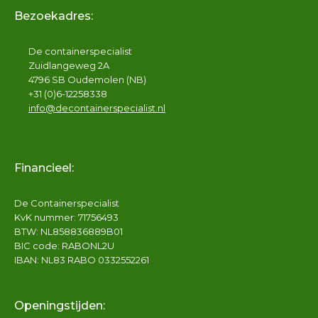
Bezoekadres:
De containerspecialist
Zuidlangeweg 2A
4796 SB Oudemolen (NB)
+31 (0)6-12258338
info@decontainerspecialist.nl
Financieel:
De Containerspecialist
KvK nummer: 71756493
BTW: NL858836889B01
BIC code: RABONL2U
IBAN: NL83 RABO 0332552261
Openingstijden: