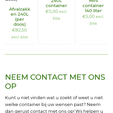
240L
Mini
container
container
heeft
heeft
Afvalzakk
140 liter
€
5,00
excl.
meerdere
meerdere
en 240L
€
5,00
excl.
btw
(per
variaties.
variaties.
btw
doos)
Deze
Deze
€
82,50
optie
optie
excl. btw
kan
kan
gekozen
gekozen
worden
worden
op
op
de
de
productpagina
productpagina
NEEM CONTACT MET ONS
OP
Kunt u niet vinden wat u zoekt of weet u niet
welke container bij uw wensen past? Neem
dan gerust contact met ons op! Wij helpen u