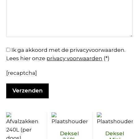
Ik ga akkoord met de privacyvoorwaarden.
Lees hier onze
privacy voorwaarden
(*)
[recaptcha]
Dit
Dit
Deksel
Deksel
product
product