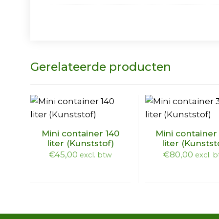
Gerelateerde producten
Dit
Dit
Mini container 140
Mini container
product
product
liter (Kunststof)
liter (Kunstst
heeft
heeft
€
45,00
€
80,00
excl. btw
excl. 
meerdere
meerdere
variaties.
variaties.
Deze
Deze
optie
optie