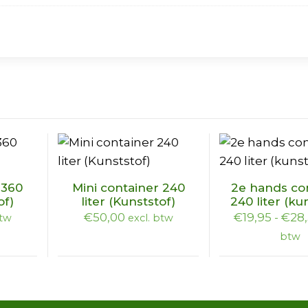
Dit
Dit
 360
Mini container 240
2e hands co
product
product
of)
liter (Kunststof)
240 liter (ku
heeft
heeft
€
50,00
€
19,95
-
€
28
btw
excl. btw
meerdere
meerdere
btw
variaties.
variaties.
Deze
Deze
optie
optie