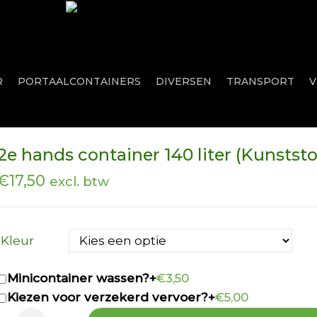
R
PORTAALCONTAINERS
DIVERSEN
TRANSPORT
V
2e hands container 140 liter (Kunststo
€
17,50
excl. btw
Kleur
Minicontainer wassen?
+
€3,50
Kiezen voor verzekerd vervoer?
+
€5,00
2e hands container 140 liter (Kunststof) aantal