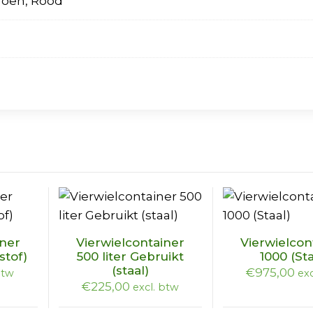
Groen, Rood
iner
Vierwielcontainer
Vierwielcon
stof)
500 liter Gebruikt
1000 (Sta
(staal)
€
975,00
btw
exc
€
225,00
excl. btw