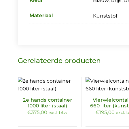
Blauw, Grijs, 
Materiaal
Kunststof
Gerelateerde producten
Dit
2e hands container
Vierwielconta
product
1000 liter (staal)
660 liter (kunst
heeft
€
375,00
€
195,00
excl. btw
excl. 
meerdere
variaties.