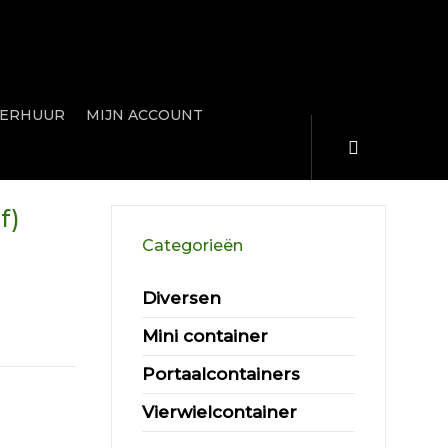
ERHUUR
MIJN ACCOUNT
f)
Categorieën
Diversen
d
Mini container
Portaalcontainers
Vierwielcontainer