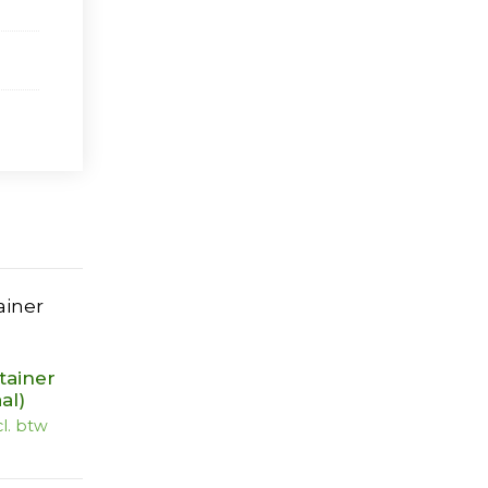
tainer
al)
l. btw