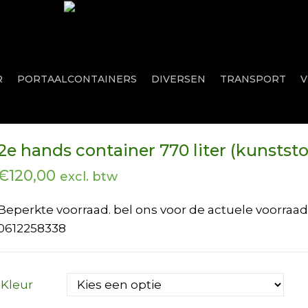
R
PORTAALCONTAINERS
DIVERSEN
TRANSPORT
V
2e hands container 770 liter (kunststo
€
120,00
excl. btw
Beperkte voorraad. bel ons voor de actuele voorraa
0612258338
Kleur