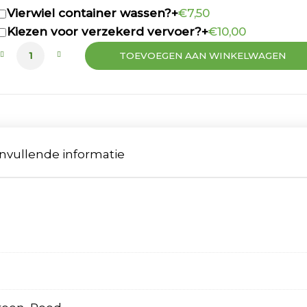
Vierwiel container wassen?
+
€7,50
Kiezen voor verzekerd vervoer?
+
€10,00
2e hands container 770 liter (kunststof) aantal
TOEVOEGEN AAN WINKELWAGEN
nvullende informatie
s