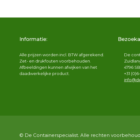
Deze
optie
kan
gekozen
Informatie:
Bezoeka
worden
op
Alle prijzen worden incl. BTW afgerekend.
De cont
de
Zet- en drukfouten voorbehouden.
Zuidla
productpagina
Afbeeldingen kunnen afwijken van het
4796 S
daadwerkelijke product.
+31 (0)
info@de
© De Containerspecialist. Alle rechten voorbehou