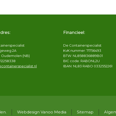
dres:
Financieel:
ainerspecialist
De Containerspecialist
ngeweg 2A
KvK nummer: 71756493
B Oudemolen (NB)
BTW: NL858836889B01
6-12258338
BIC code: RABONL2U
containerspecialist.nl
IBAN: NL83 RABO 0332552261
den.
Webdesign Vanoo Media
Sitemap
Alge