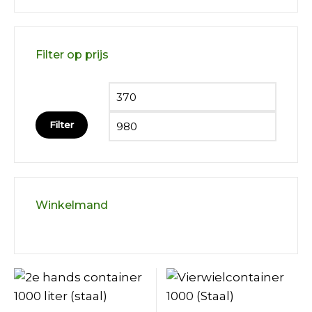
Filter op prijs
Min. prijs
Max. pr
Filter
Winkelmand