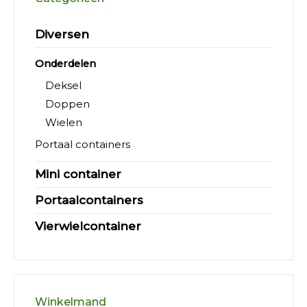
worden
op
Diversen
de
productpagina
Onderdelen
Deksel
Doppen
Wielen
Portaal containers
Mini container
Portaalcontainers
Vierwielcontainer
Winkelmand