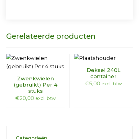
Gerelateerde producten
Dit
Deksel 240L
product
container
Zwenkwielen
heeft
€
5,00
excl. btw
(gebruikt) Per 4
stuks
meerdere
€
20,00
excl. btw
variaties.
Deze
optie
kan
gekozen
Categorieën