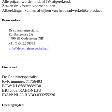
Alle prijzen worden incl. BTW afgerekend.
Zet- en drukfouten voorbehouden.
Afbeeldingen kunnen afwijken van het daadwerkelijke product.
Bezoekadres:
De containerspecialist
Zuidlangeweg 2A
4796 SB Oudemolen (NB)
+31 (0)6-12258338
info@decontainerspecialist.nl
Financieel:
De Containerspecialist
KvK nummer: 71756493
BTW: NL858836889B01
BIC code: RABONL2U
IBAN: NL83 RABO 0332552261
Openingstijden: