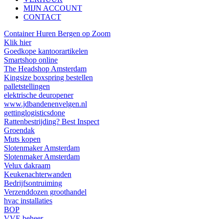
MIJN ACCOUNT
CONTACT
Container Huren Bergen op Zoom
Klik hier
Goedkope kantoorartikelen
Smartshop online
The Headshop Amsterdam
Kingsize boxspring bestellen
palletstellingen
elektrische deuropener
www.jdbandenenvelgen.nl
gettinglogisticsdone
Rattenbestrijding? Best Inspect
Groendak
Muts kopen
Slotenmaker Amsterdam
Slotenmaker Amsterdam
Velux dakraam
Keukenachterwanden
Bedrijfsontruiming
Verzenddozen groothandel
hvac installaties
BOP
VVE beheer